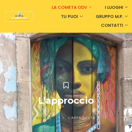
LA COMETA ODV
I LUOGHI
TU PUOI
GRUPPO M.P.
CONTATTI
L’approccio
HOMEPAGE
L'APPROCCIO