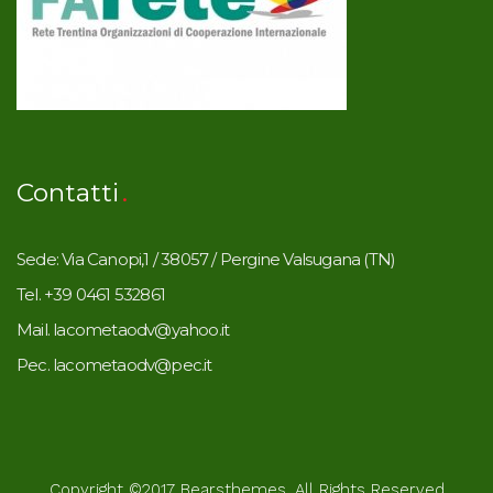
Contatti
Sede: Via Canopi,1 / 38057 / Pergine Valsugana (TN)
Tel. +39 0461 532861
Mail. lacometaodv@yahoo.it
Pec. lacometaodv@pec.it
Copyright ©2017
Bearsthemes
. All Rights Reserved