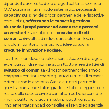
dipende il buon esito delle progettualità. La Cometa
OdV porta avanti in modo sistematico processi di
capacity building
dei propri partner (e delle rispettive
comunità),
rafforzando le capacità gestionali
,
aiutando i propri partner ad accedere a percorsi
universitari
e stimolando la
creazione di reti
comunitarie
volte ad individuare soluzioni locali ai
problemi territoriali generando
idee capaci di
produrre innovazione sociale.
I partner non devono solo essere attuatori di progetti
e/o erogatori di servizi ma soprattutto
agenti attivi di
sviluppo di comunità
. Ai nostri partner chiediamo di
mappare continuamente gli attori territoriali presenti
e di entrarne in contatto. Grazie ai nostri partner in
questi anni siamo stati in grado di stabilire legami con
realtà della società civile e con attori pubblici come le
municipalità nelle quali i nostri progetti vengono
implementati: sindaci, consiglieri e i servizi ed agenzie